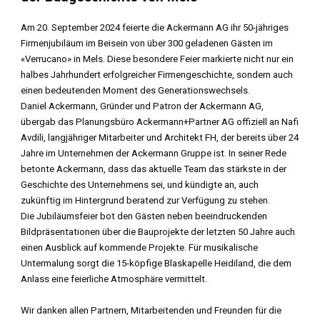
Am 20. September 2024 feierte die Ackermann AG ihr 50-jähriges
Firmenjubiläum im Beisein von über 300 geladenen Gästen im
«Verrucano» in Mels. Diese besondere Feier markierte nicht nur ein
halbes Jahrhundert erfolgreicher Firmengeschichte, sondern auch
einen bedeutenden Moment des Generationswechsels.
Daniel Ackermann, Gründer und Patron der Ackermann AG,
übergab das Planungsbüro Ackermann+Partner AG offiziell an Nafi
Avdili, langjähriger Mitarbeiter und Architekt FH, der bereits über 24
Jahre im Unternehmen der Ackermann Gruppe ist. In seiner Rede
betonte Ackermann, dass das aktuelle Team das stärkste in der
Geschichte des Unternehmens sei, und kündigte an, auch
zukünftig im Hintergrund beratend zur Verfügung zu stehen.
Die Jubiläumsfeier bot den Gästen neben beeindruckenden
Bildpräsentationen über die Bauprojekte der letzten 50 Jahre auch
einen Ausblick auf kommende Projekte. Für musikalische
Untermalung sorgt die 15-köpfige Blaskapelle Heidiland, die dem
Anlass eine feierliche Atmosphäre vermittelt.
Wir danken allen Partnern, Mitarbeitenden und Freunden für die