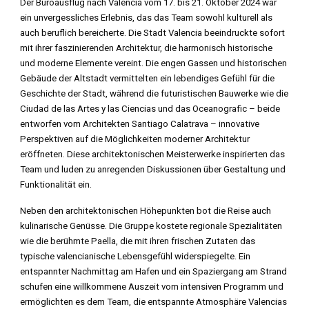
Der Büroausflug nach Valencia vom 17. bis 21. Oktober 2024 war
ein unvergessliches Erlebnis, das das Team sowohl kulturell als
auch beruflich bereicherte. Die Stadt Valencia beeindruckte sofort
mit ihrer faszinierenden Architektur, die harmonisch historische
und moderne Elemente vereint. Die engen Gassen und historischen
Gebäude der Altstadt vermittelten ein lebendiges Gefühl für die
Geschichte der Stadt, während die futuristischen Bauwerke wie die
Ciudad de las Artes y las Ciencias und das Oceanografic – beide
entworfen vom Architekten Santiago Calatrava – innovative
Perspektiven auf die Möglichkeiten moderner Architektur
eröffneten. Diese architektonischen Meisterwerke inspirierten das
Team und luden zu anregenden Diskussionen über Gestaltung und
Funktionalität ein.
Neben den architektonischen Höhepunkten bot die Reise auch
kulinarische Genüsse. Die Gruppe kostete regionale Spezialitäten
wie die berühmte Paella, die mit ihren frischen Zutaten das
typische valencianische Lebensgefühl widerspiegelte. Ein
entspannter Nachmittag am Hafen und ein Spaziergang am Strand
schufen eine willkommene Auszeit vom intensiven Programm und
ermöglichten es dem Team, die entspannte Atmosphäre Valencias